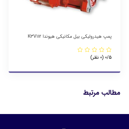
پمپ هیدرولیکی بیل مکانیکی هیوندا K3V112
‫0/5
‫(0 نظر)
مطالب مرتبط