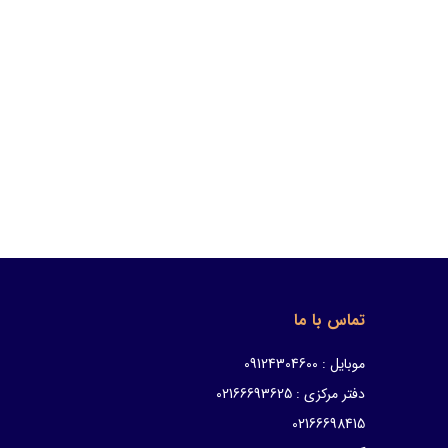
تماس با ما
موبایل : 09124304600
دفتر مرکزی : 02166693625
02166698415