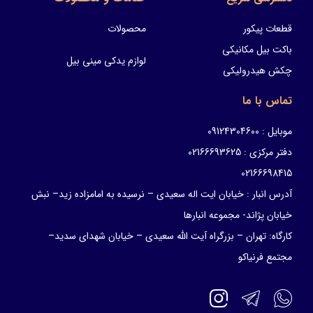
قطعات پیکور
محصولات
باکت بیل مکانیکی
لوازم یدکی مینی بیل
چکش هیدرولیکی
تماس با ما
موبایل : 09124304600
دفتر مرکزی : 02166693625
02166698415
آدرس انبار : خیابان ایت اله سعیدی – نرسیده به امامزاده زید– نبش
خیابان پژاند- مجموعه انبارها
کارگاه: تهران – بزرگراه آیت الله سعیدی – خیابان شهدای سدید–
مجتمع فرنیاکو