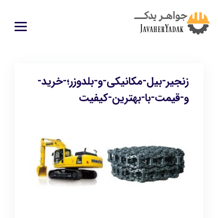
زنجیر-بیل-مکانیکی-و-بلدوزر؛-خرید-
و-قیمت-با-بهترین-کیفیت