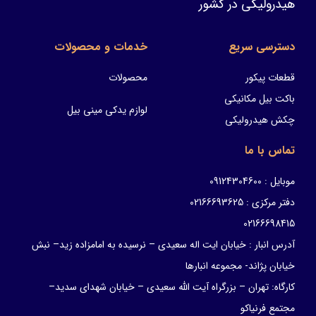
هیدرولیکی در کشور
دسترسی سریع
خدمات و محصولات
قطعات پیکور
محصولات
باکت بیل مکانیکی
لوازم یدکی مینی بیل
چکش هیدرولیکی
تماس با ما
موبایل : 09124304600
دفتر مرکزی : 02166693625
02166698415
آدرس انبار : خیابان ایت اله سعیدی – نرسیده به امامزاده زید– نبش
خیابان پژاند- مجموعه انبارها
کارگاه: تهران – بزرگراه آیت الله سعیدی – خیابان شهدای سدید–
مجتمع فرنیاکو