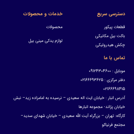
دسترسی سریع
خدمات و محصولات
قطعات پیکور
محصولات
باکت بیل مکانیکی
لوازم یدکی مینی بیل
چکش هیدرولیکی
تماس با ما
موبایل : 09124304600
دفتر مرکزی : 02166693625
02166698415
آدرس انبار : خیابان ایت اله سعیدی – نرسیده به امامزاده زید– نبش
خیابان پژاند- مجموعه انبارها
کارگاه: تهران – بزرگراه آیت الله سعیدی – خیابان شهدای سدید–
مجتمع فرنیاکو