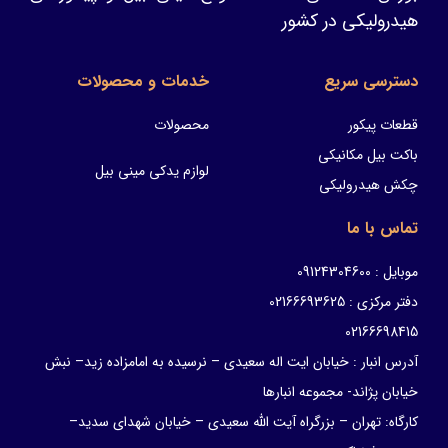
هیدرولیکی در کشور
دسترسی سریع
خدمات و محصولات
قطعات پیکور
محصولات
باکت بیل مکانیکی
لوازم یدکی مینی بیل
چکش هیدرولیکی
تماس با ما
موبایل : 09124304600
دفتر مرکزی : 02166693625
02166698415
آدرس انبار : خیابان ایت اله سعیدی – نرسیده به امامزاده زید– نبش
خیابان پژاند- مجموعه انبارها
کارگاه: تهران – بزرگراه آیت الله سعیدی – خیابان شهدای سدید–