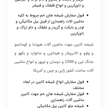
و تاورکرین و انواع قلطک و فنیشر
قبول سفارش شيشه هاي خم مربوط به كليه
ماشين الات راهسازي از قبيل بيل مكانيكي و
لودر و بابكت و گريدر و غلطك و دام تراك و
تاوركرين
شیشه کابین جهت ماشین آلات هیوندا و کوماتسو
و ولوو و کاترپیلار و هیتاچی و سانوارد و بکهو و
جانگ لین و CDM و دوسان و لیپهر و انواع ماشین
آلات ساخت کشور ژاپن و چین و آمریکا
قبول سفارش انواع شیشه کابین در ابعاد
مختلف
قبول سفارش شیشه های خم جهت کابین
ماشین آلات راهسازی
شیشه جلو کابین بیل مکانیکی