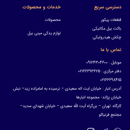
دسترسی سریع
خدمات و محصولات
قطعات پیکور
محصولات
باکت بیل مکانیکی
لوازم یدکی مینی بیل
چکش هیدرولیکی
تماس با ما
موبایل : 09124304600
دفتر مرکزی : 02166693625
02166698415
آدرس انبار : خیابان ایت اله سعیدی – نرسیده به امامزاده زید– نبش
خیابان پژاند- مجموعه انبارها
کارگاه: تهران – بزرگراه آیت الله سعیدی – خیابان شهدای سدید–
مجتمع فرنیاکو