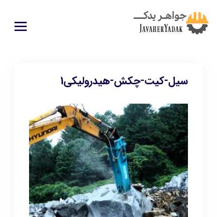
سیل-کیت-چکش-هیدرولیکی1