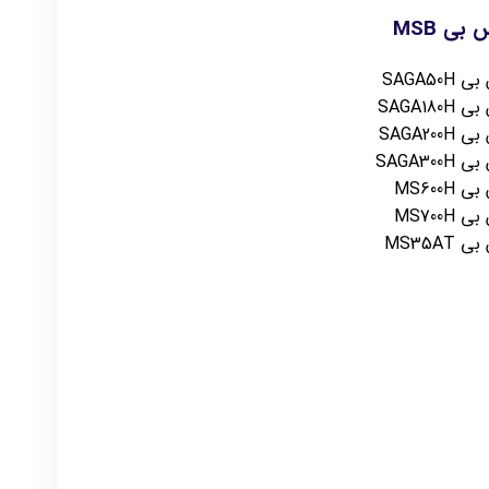
اس بی
MSB
SAGA
SAGA
SAGA
SAGA
MS60
MS70
MS35