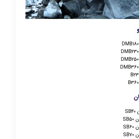
ن
S
SB
SB
SB