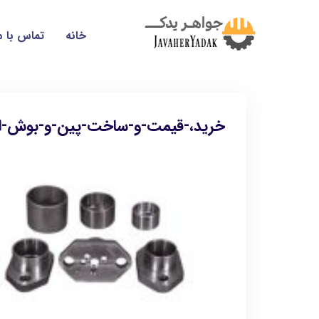
خانه
تماس با م
خرید،-قیمت-و-ساخت-پین-و-بوش-ان