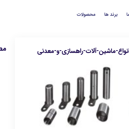
ا
برند ها
محصولات
مط
واع-ماشین-آلات-راهسازی-و-معدنی