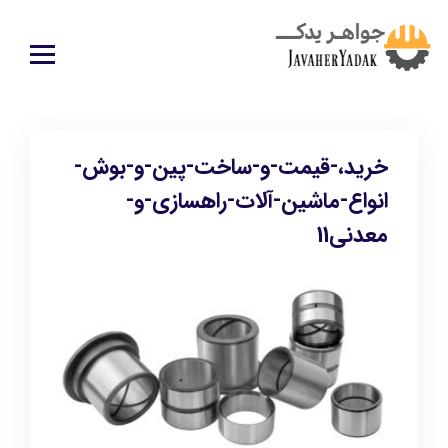
خرید،-قیمت-و-ساخت-پین-و-بوش-
انواع-ماشین-آلات-راهسازی-و-
معدنی11