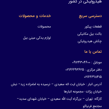
هیدرولیکی در کشور
دسترسی سریع
خدمات و محصولات
قطعات پیکور
محصولات
باکت بیل مکانیکی
لوازم یدکی مینی بیل
چکش هیدرولیکی
تماس با ما
موبایل : 09124304600
دفتر مرکزی : 02166693625
02166698415
آدرس انبار : خیابان ایت اله سعیدی – نرسیده به امامزاده زید– نبش
خیابان پژاند- مجموعه انبارها
کارگاه: تهران – بزرگراه آیت الله سعیدی – خیابان شهدای سدید–
مجتمع فرنیاکو