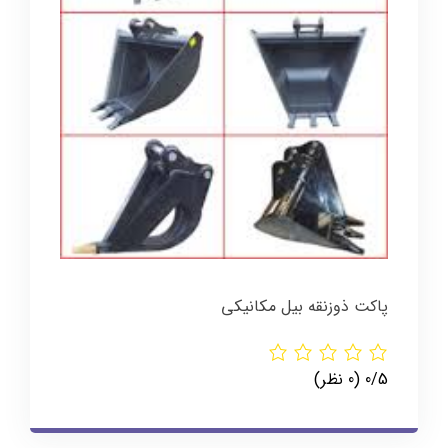
پاکت ذوزنقه بیل مکانیکی
‫0/5
‫(0 نظر)