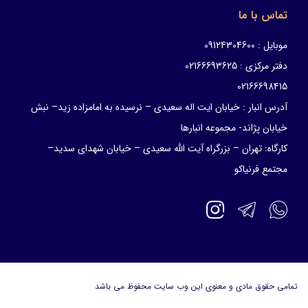
تماس با ما
موبایل : 09124304600
دفتر مرکزی : 02166693625
02166698415
آدرس انبار : خیابان ایت اله سعیدی – نرسیده به امامزاده زید– نبش
خیابان پژاند- مجموعه انبارها
کارگاه: تهران – بزرگراه آیت الله سعیدی – خیابان شهدای سدید–
مجتمع فرنیاکو
تمامی حقوق مادی و معنوی این وب سایت محفوظ می باشد