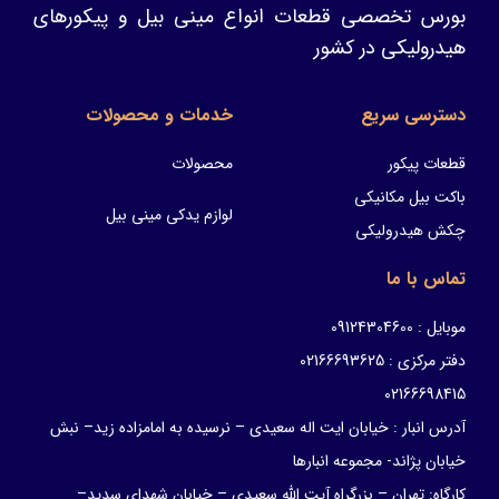
بورس تخصصی قطعات انواع مینی بیل و پیکورهای
هیدرولیکی در کشور
دسترسی سریع
خدمات و محصولات
قطعات پیکور
محصولات
باکت بیل مکانیکی
لوازم یدکی مینی بیل
چکش هیدرولیکی
تماس با ما
موبایل : 09124304600
دفتر مرکزی : 02166693625
02166698415
آدرس انبار : خیابان ایت اله سعیدی – نرسیده به امامزاده زید– نبش
خیابان پژاند- مجموعه انبارها
کارگاه: تهران – بزرگراه آیت الله سعیدی – خیابان شهدای سدید–