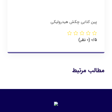
پین کتابی چکش هیدرولیکی
‫0/5
‫(0 نظر)
مطالب مرتبط