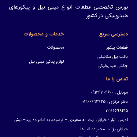
بورس تخصصی قطعات انواع مینی بیل و پیکورهای
هیدرولیکی در کشور
دسترسی سریع
خدمات و محصولات
قطعات پیکور
محصولات
باکت بیل مکانیکی
لوازم یدکی مینی بیل
چکش هیدرولیکی
تماس با ما
موبایل : 09124304600
دفتر مرکزی : 02166693625
02166698415
آدرس انبار : خیابان ایت اله سعیدی – نرسیده به امامزاده زید– نبش
خیابان پژاند- مجموعه انبارها