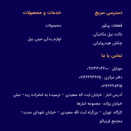
دسترسی سریع
خدمات و محصولات
قطعات پیکور
محصولات
باکت بیل مکانیکی
لوازم یدکی مینی بیل
چکش هیدرولیکی
تماس با ما
موبایل : 09124304600
دفتر مرکزی : 02166693625
02166698415
آدرس انبار : خیابان ایت اله سعیدی – نرسیده به امامزاده زید– نبش
خیابان پژاند- مجموعه انبارها
کارگاه: تهران – بزرگراه آیت الله سعیدی – خیابان شهدای سدید–
مجتمع فرنیاکو