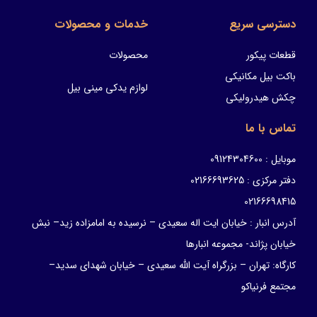
دسترسی سریع
خدمات و محصولات
قطعات پیکور
محصولات
باکت بیل مکانیکی
لوازم یدکی مینی بیل
چکش هیدرولیکی
تماس با ما
موبایل : 09124304600
دفتر مرکزی : 02166693625
02166698415
آدرس انبار : خیابان ایت اله سعیدی – نرسیده به امامزاده زید– نبش
خیابان پژاند- مجموعه انبارها
کارگاه: تهران – بزرگراه آیت الله سعیدی – خیابان شهدای سدید–
مجتمع فرنیاکو